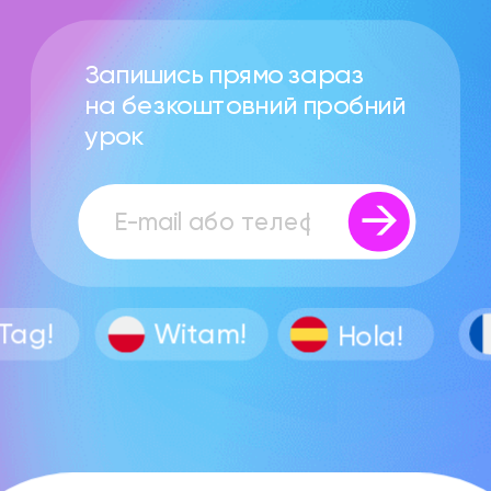
Запишись прямо зараз 
на безкоштовний пробний 
урок 
Witam!
Hola!
Bon